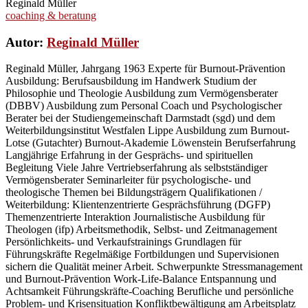
Reginald Müller
coaching & beratung
Autor:
Reginald Müller
Reginald Müller, Jahrgang 1963 Experte für Burnout-Prävention
Ausbildung: Berufsausbildung im Handwerk Studium der
Philosophie und Theologie Ausbildung zum Vermögensberater
(DBBV) Ausbildung zum Personal Coach und Psychologischer
Berater bei der Studiengemeinschaft Darmstadt (sgd) und dem
Weiterbildungsinstitut Westfalen Lippe Ausbildung zum Burnout-
Lotse (Gutachter) Burnout-Akademie Löwenstein Berufserfahrung
Langjährige Erfahrung in der Gesprächs- und spirituellen
Begleitung Viele Jahre Vertriebserfahrung als selbstständiger
Vermögensberater Seminarleiter für psychologische- und
theologische Themen bei Bildungsträgern Qualifikationen /
Weiterbildung: Klientenzentrierte Gesprächsführung (DGFP)
Themenzentrierte Interaktion Journalistische Ausbildung für
Theologen (ifp) Arbeitsmethodik, Selbst- und Zeitmanagement
Persönlichkeits- und Verkaufstrainings Grundlagen für
Führungskräfte Regelmäßige Fortbildungen und Supervisionen
sichern die Qualität meiner Arbeit. Schwerpunkte Stressmanagement
und Burnout-Prävention Work-Life-Balance Entspannung und
Achtsamkeit Führungskräfte-Coaching Berufliche und persönliche
Problem- und Krisensituation Konfliktbewältigung am Arbeitsplatz