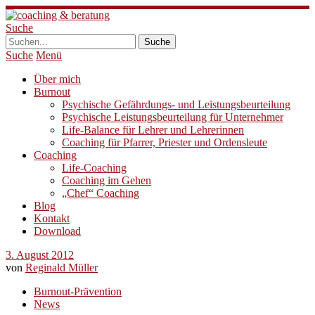
Suche
Suche
Menü
Über mich
Burnout
Psychische Gefährdungs- und Leistungsbeurteilung
Psychische Leistungsbeurteilung für Unternehmer
Life-Balance für Lehrer und Lehrerinnen
Coaching für Pfarrer, Priester und Ordensleute
Coaching
Life-Coaching
Coaching im Gehen
„Chef“ Coaching
Blog
Kontakt
Download
3. August 2012
von
Reginald Müller
Burnout-Prävention
News