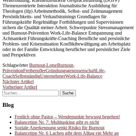
Weiterbildung: Klientenzentrierte Gesprächsführung (DGFP)
Themenzentrierte Interaktion Journalistische Ausbildung für
Theologen (ifp) Arbeitsmethodik, Selbst- und Zeitmanagement
Persönlichkeits- und Verkaufstrainings Grundlagen für
Führungskräfte Regelmäßige Fortbildungen und Supervisionen
sichern die Qualität meiner Arbeit. Schwerpunkte Stressmanagement
und Burnout-Prävention Work-Life-Balance Entspannung und
Achtsamkeit Führungskräfte-Coaching Berufliche und persönliche
Problem- und Krisensituation Konfliktbewältigung am Arbeitsplatz
oder in der Familie Entwicklung beruflicher und persönlicher Ziele
und Perspektiven
Schlagwörter
Burnout-Lotse
Burnout-
Prävention
Freiberufler
Gründungsgenossenschaft
Life-
Coach
Selbstständig
Unternehmer
Work-Life-Balance
Nächster Artikel
Vorheriger Artikel
Blog
Festlich ohne Pastor – Wendepunkte bewusst begehen!
Balancetipp Nr. 7: Multitasking gibt es nicht
Soziale Anerkennung senkt Risiko für Burnout
Balancetipp Nr. 6 Lachen gibt dem Alltag ein Mehr an