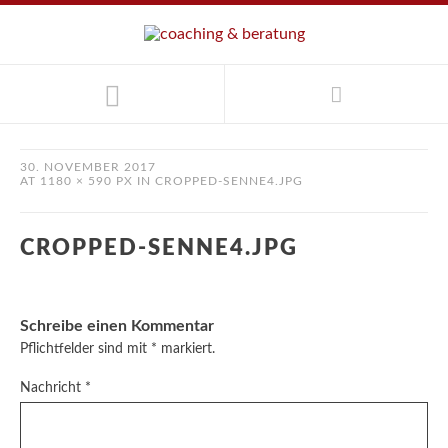
30. NOVEMBER 2017
AT
1180 × 590 PX
IN
CROPPED-SENNE4.JPG
CROPPED-SENNE4.JPG
Schreibe einen Kommentar
Pflichtfelder sind mit
*
markiert.
Nachricht
*